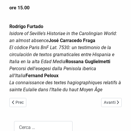
ore 15.00
Rodrigo Furtado
Isidore of Seville's Historiae in the Carolingian World:
an almost absence
José Carracedo Fraga
El códice Paris BnF Lat. 7530: un testimonio de la
circulación de textos gramaticales entre Hispania e
Italia en la alta Edad Media
Rossana Guglielmetti
Percorsi dell'esegesi dalla Penisola iberica
all'Italia
Fernand Peloux
La connaissance des textes hagiographiques relatifs à
sainte Eulalie dans l'Italie du haut Moyen Âge
Articolo precedente: Il racconto del cambiamento. Testi nella prova 
Articolo succes
Prec
Avanti
Cerca