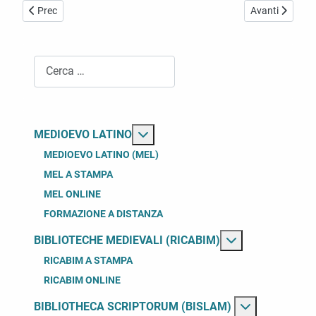
Articolo precedente: Manoscritti
Articolo succes
Prec
Avanti
Cerca
Maggiori informazioni su: Medioe
MEDIOEVO LATINO
MEDIOEVO LATINO (MEL)
MEL A STAMPA
MEL ONLINE
FORMAZIONE A DISTANZA
Maggiori inform
BIBLIOTECHE MEDIEVALI (RICABIM)
RICABIM A STAMPA
RICABIM ONLINE
BIBLIOTHECA SCRIPTORUM (BISLAM)