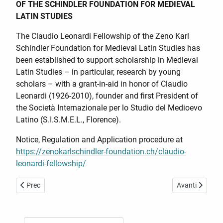
OF THE SCHINDLER FOUNDATION FOR MEDIEVAL
LATIN STUDIES
The Claudio Leonardi Fellowship of the Zeno Karl
Schindler Foundation for Medieval Latin Studies has
been established to support scholarship in Medieval
Latin Studies – in particular, research by young
scholars – with a grant-in-aid in honor of Claudio
Leonardi (1926-2010), founder and first President of
the Società Internazionale per lo Studio del Medioevo
Latino (S.I.S.M.E.L., Florence).
Notice, Regulation and Application procedure at
https://zenokarlschindler-foundation.ch/claudio-
leonardi-fellowship/
Articolo precedente: Bando per favorire la partecipazione di dottor
Articolo succe
Prec
Avanti
Cerca